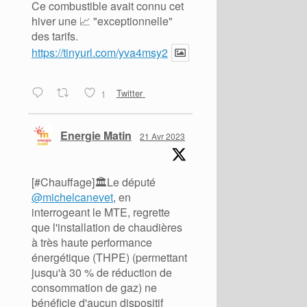
Ce combustible avait connu cet
hiver une 📈 "exceptionnelle"
des tarifs.
https://tinyurl.com/yva4msy2
1
Twitter
Energie Matin
21 Avr 2023
[#Chauffage]🏛️Le député
@michelcanevet
, en
interrogeant le MTE, regrette
que l'installation de chaudières
à très haute performance
énergétique (THPE) (permettant
jusqu'à 30 % de réduction de
consommation de gaz) ne
bénéficie d'aucun dispositif