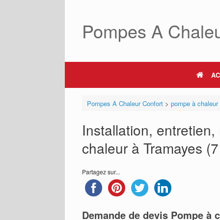
Skip
to
Pompes A Chaleu
content
AC
Pompes A Chaleur Confort
>
pompe à chaleur
Installation, entretie
chaleur à Tramayes (71
Partagez sur...
Demande de devis Pompe à c