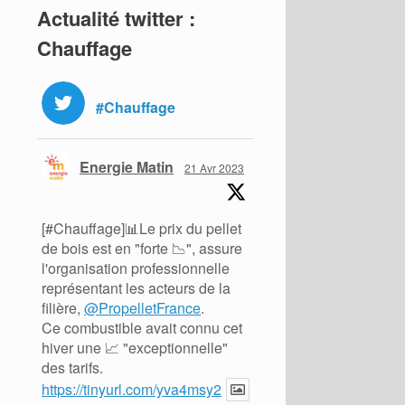
Actualité twitter :
Chauffage
#Chauffage
Energie Matin
21 Avr 2023
[#Chauffage]📊Le prix du pellet
de bois est en "forte 📉", assure
l'organisation professionnelle
représentant les acteurs de la
filière,
@PropelletFrance
.
Ce combustible avait connu cet
hiver une 📈 "exceptionnelle"
des tarifs.
https://tinyurl.com/yva4msy2