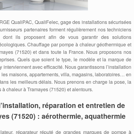
 RGE QualiPAC, QualiFelec, gage des installations sécurisées
ournisseurs partenaires forment régulièrement nos techniciens
dont ils proposent afin de vous garantir des solutions
écologiques. Chauffage par pompe à chaleur géothermique et
amayes (71520) et dans toute la France. Nous proposons nos
reprises. Quels que soient le type, le modèle et la marque de
 interviennent avec efficacité. Nous garantissons l’installation
les maisons, appartements, villa, magasins, laboratoires… en
 dans les meilleurs délais. Nous prenons en charge la pose, la
 à chaleur à Tramayes (71520) et alentours.
’installation, réparation et entretien de
es (71520) : aérothermie, aquathermie
allateur, réparateur réputé de grandes marques de pompe à