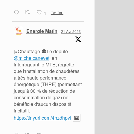
1
Twitter
Energie Matin
21 Avr 2023
[#Chauffage]🏛️Le député
@michelcanevet
, en
interrogeant le MTE, regrette
que l'installation de chaudières
à très haute performance
énergétique (THPE) (permettant
jusqu'à 30 % de réduction de
consommation de gaz) ne
bénéficie d'aucun dispositif
incitatif.
https://tinyurl.com/4nzdhpvf