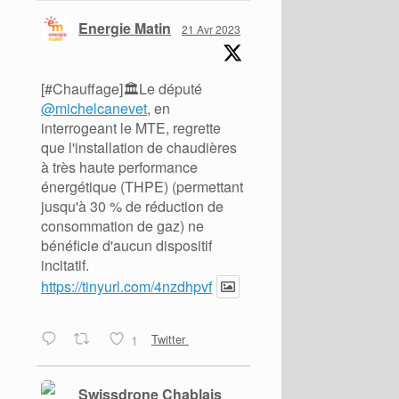
Energie Matin
21 Avr 2023
[#Chauffage]🏛️Le député
@michelcanevet
, en
interrogeant le MTE, regrette
que l'installation de chaudières
à très haute performance
énergétique (THPE) (permettant
jusqu'à 30 % de réduction de
consommation de gaz) ne
bénéficie d'aucun dispositif
incitatif.
https://tinyurl.com/4nzdhpvf
1
Twitter
Swissdrone Chablais