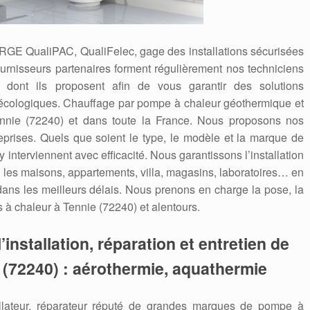
 RGE QualiPAC, QualiFelec, gage des installations sécurisées
ournisseurs partenaires forment régulièrement nos techniciens
dont ils proposent afin de vous garantir des solutions
écologiques. Chauffage par pompe à chaleur géothermique et
ennie (72240) et dans toute la France. Nous proposons nos
reprises. Quels que soient le type, le modèle et la marque de
 interviennent avec efficacité. Nous garantissons l’installation
les maisons, appartements, villa, magasins, laboratoires… en
 dans les meilleurs délais. Nous prenons en charge la pose, la
 à chaleur à Tennie (72240) et alentours.
’installation, réparation et entretien de
 (72240) : aérothermie, aquathermie
allateur, réparateur réputé de grandes marques de pompe à