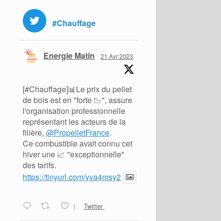
#Chauffage
Energie Matin
21 Avr 2023
[#Chauffage]📊Le prix du pellet
de bois est en "forte 📉", assure
l'organisation professionnelle
représentant les acteurs de la
filière,
@PropelletFrance
.
Ce combustible avait connu cet
hiver une 📈 "exceptionnelle"
des tarifs.
https://tinyurl.com/yva4msy2
1
Twitter