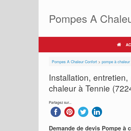
Skip
to
Pompes A Chaleu
content
AC
Pompes A Chaleur Confort
>
pompe à chaleur
Installation, entretie
chaleur à Tennie (72240
Partagez sur...
Demande de devis Pompe à c