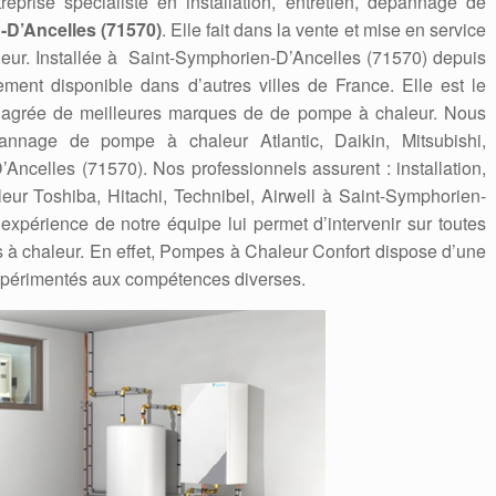
reprise spécialiste en installation, entretien, dépannage de
-D’Ancelles (71570)
. Elle fait dans la vente et mise en service
ur. Installée à Saint-Symphorien-D’Ancelles (71570) depuis
ent disponible dans d’autres villes de France. Elle est le
teur agrée de meilleures marques de de pompe à chaleur. Nous
dépannage de pompe à chaleur Atlantic, Daikin, Mitsubishi,
ncelles (71570). Nos professionnels assurent : installation,
ur Toshiba, Hitachi, Technibel, Airwell à Saint-Symphorien-
l’expérience de notre équipe lui permet d’intervenir sur toutes
 à chaleur. En effet, Pompes à Chaleur Confort dispose d’une
expérimentés aux compétences diverses.