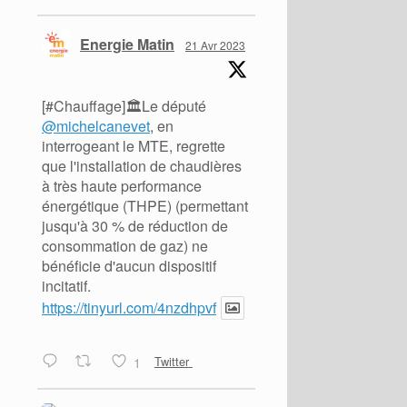
Energie Matin
21 Avr 2023
[#Chauffage]🏛️Le député
@michelcanevet
, en
interrogeant le MTE, regrette
que l'installation de chaudières
à très haute performance
énergétique (THPE) (permettant
jusqu'à 30 % de réduction de
consommation de gaz) ne
bénéficie d'aucun dispositif
incitatif.
https://tinyurl.com/4nzdhpvf
1
Twitter