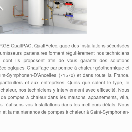
 RGE QualiPAC, QualiFelec, gage des installations sécurisées
ournisseurs partenaires forment régulièrement nos techniciens
dont ils proposent afin de vous garantir des solutions
écologiques. Chauffage par pompe à chaleur géothermique et
int-Symphorien-D’Ancelles (71570) et dans toute la France.
rticuliers et aux entreprises. Quels que soient le type, le
haleur, nos techniciens y interviennent avec efficacité. Nous
s de pompes à chaleur dans les maisons, appartements, villa,
 réalisons vos installations dans les meilleurs délais. Nous
on et la maintenance de pompes à chaleur à Saint-Symphorien-