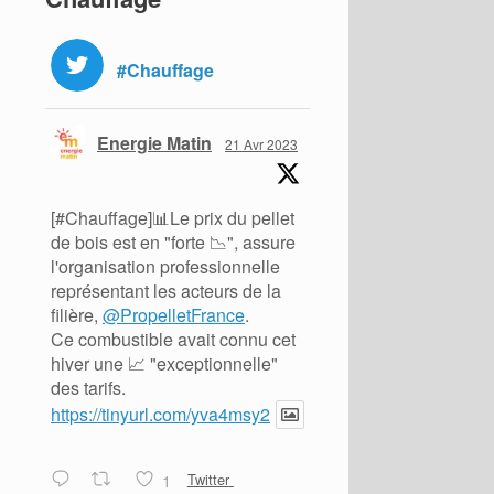
#Chauffage
Energie Matin
21 Avr 2023
[#Chauffage]📊Le prix du pellet
de bois est en "forte 📉", assure
l'organisation professionnelle
représentant les acteurs de la
filière,
@PropelletFrance
.
Ce combustible avait connu cet
hiver une 📈 "exceptionnelle"
des tarifs.
https://tinyurl.com/yva4msy2
1
Twitter