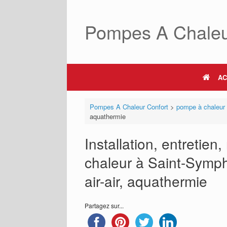
Skip
to
Pompes A Chaleu
content
AC
Pompes A Chaleur Confort
>
pompe à chaleur
aquathermie
Installation, entretie
chaleur à Saint-Sympho
air-air, aquathermie
Partagez sur...