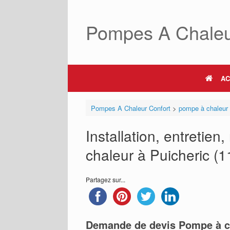
Skip
to
Pompes A Chaleu
content
AC
Pompes A Chaleur Confort
>
pompe à chaleur
Installation, entretie
chaleur à Puicheric (11
Partagez sur...
Demande de devis Pompe à c