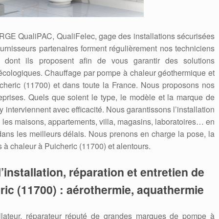
 RGE QualiPAC, QualiFelec, gage des installations sécurisées
ournisseurs partenaires forment régulièrement nos techniciens
dont ils proposent afin de vous garantir des solutions
écologiques. Chauffage par pompe à chaleur géothermique et
icheric (11700) et dans toute la France. Nous proposons nos
reprises. Quels que soient le type, le modèle et la marque de
 interviennent avec efficacité. Nous garantissons l’installation
les maisons, appartements, villa, magasins, laboratoires… en
 dans les meilleurs délais. Nous prenons en charge la pose, la
à chaleur à Puicheric (11700) et alentours.
’installation, réparation et entretien de
ric (11700) : aérothermie, aquathermie
allateur, réparateur réputé de grandes marques de pompe à