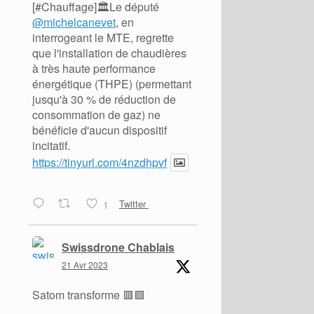
[#Chauffage]🏛️Le député
@michelcanevet
, en
interrogeant le MTE, regrette
que l'installation de chaudières
à très haute performance
énergétique (THPE) (permettant
jusqu'à 30 % de réduction de
consommation de gaz) ne
bénéficie d'aucun dispositif
incitatif.
https://tinyurl.com/4nzdhpvf
1
Twitter
Swissdrone Chablais
21 Avr 2023
Satom transforme 🟥🟩