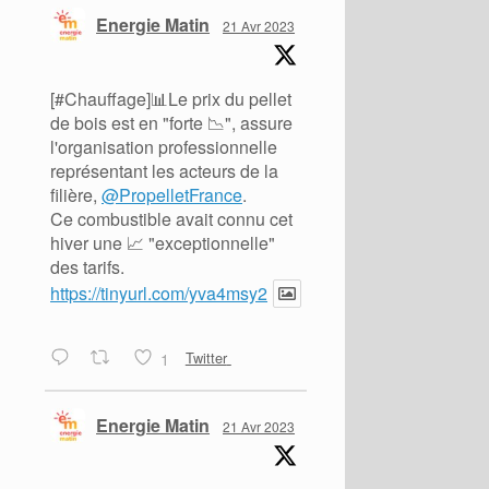
Energie Matin
21 Avr 2023
[#Chauffage]📊Le prix du pellet
de bois est en "forte 📉", assure
l'organisation professionnelle
représentant les acteurs de la
filière,
@PropelletFrance
.
Ce combustible avait connu cet
hiver une 📈 "exceptionnelle"
des tarifs.
https://tinyurl.com/yva4msy2
1
Twitter
Energie Matin
21 Avr 2023