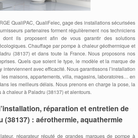
 RGE QualiPAC, QualiFelec, gage des installations sécurisées
ournisseurs partenaires forment régulièrement nos techniciens
dont ils proposent afin de vous garantir des solutions
écologiques. Chauffage par pompe à chaleur géothermique et
aladru (38137) et dans toute la France. Nous proposons nos
reprises. Quels que soient le type, le modèle et la marque de
 interviennent avec efficacité. Nous garantissons l’installation
les maisons, appartements, villa, magasins, laboratoires… en
 dans les meilleurs délais. Nous prenons en charge la pose, la
 à chaleur à Paladru (38137) et alentours.
’installation, réparation et entretien de
u (38137) : aérothermie, aquathermie
allateur, réparateur réputé de grandes marques de pompe à