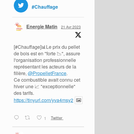
#Chauffage
Energie Matin
21 Avr 2023
[#Chauffage]📊Le prix du pellet
de bois est en "forte 📉", assure
l'organisation professionnelle
représentant les acteurs de la
filière,
@PropelletFrance
.
Ce combustible avait connu cet
hiver une 📈 "exceptionnelle"
des tarifs.
https://tinyurl.com/yva4msy2
1
Twitter