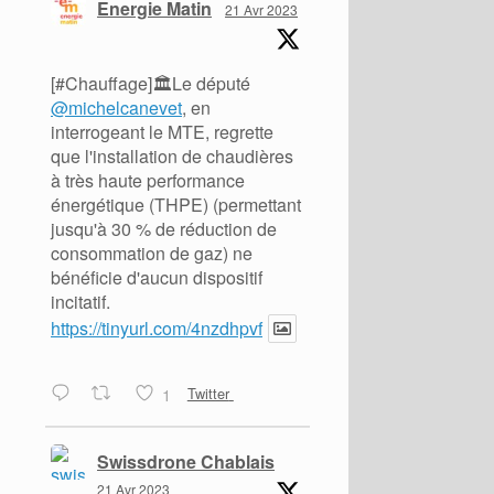
Energie Matin
21 Avr 2023
[#Chauffage]🏛️Le député
@michelcanevet
, en
interrogeant le MTE, regrette
que l'installation de chaudières
à très haute performance
énergétique (THPE) (permettant
jusqu'à 30 % de réduction de
consommation de gaz) ne
bénéficie d'aucun dispositif
incitatif.
https://tinyurl.com/4nzdhpvf
1
Twitter
Swissdrone Chablais
21 Avr 2023