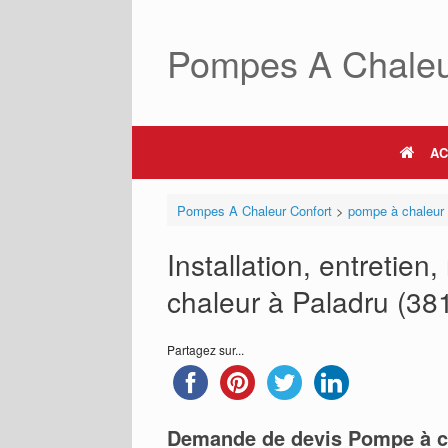
Skip
to
Pompes A Chaleu
content
AC
Pompes A Chaleur Confort
>
pompe à chaleur
Installation, entretie
chaleur à Paladru (381
Partagez sur...
Demande de devis Pompe à c