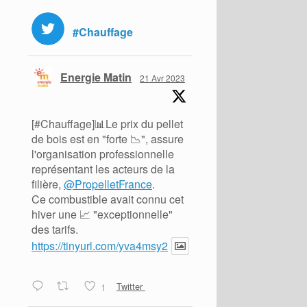
#Chauffage
Energie Matin
21 Avr 2023
[#Chauffage]📊Le prix du pellet
de bois est en "forte 📉", assure
l'organisation professionnelle
représentant les acteurs de la
filière,
@PropelletFrance
.
Ce combustible avait connu cet
hiver une 📈 "exceptionnelle"
des tarifs.
https://tinyurl.com/yva4msy2
1
Twitter