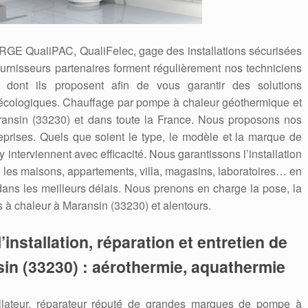
 RGE QualiPAC, QualiFelec, gage des installations sécurisées
ournisseurs partenaires forment régulièrement nos techniciens
dont ils proposent afin de vous garantir des solutions
écologiques. Chauffage par pompe à chaleur géothermique et
ransin (33230) et dans toute la France. Nous proposons nos
reprises. Quels que soient le type, le modèle et la marque de
 interviennent avec efficacité. Nous garantissons l’installation
les maisons, appartements, villa, magasins, laboratoires… en
 dans les meilleurs délais. Nous prenons en charge la pose, la
 à chaleur à Maransin (33230) et alentours.
’installation, réparation et entretien de
in (33230) : aérothermie, aquathermie
allateur, réparateur réputé de grandes marques de pompe à