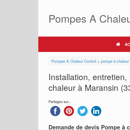
Skip
to
Pompes A Chaleu
content
AC
Pompes A Chaleur Confort
>
pompe à chaleur
Installation, entretie
chaleur à Maransin (33
Partagez sur...
Demande de devis Pompe à c