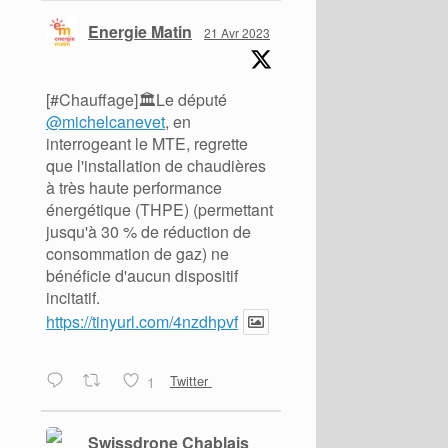
Energie Matin
21 Avr 2023
[#Chauffage]🏛️Le député
@michelcanevet
, en
interrogeant le MTE, regrette
que l'installation de chaudières
à très haute performance
énergétique (THPE) (permettant
jusqu'à 30 % de réduction de
consommation de gaz) ne
bénéficie d'aucun dispositif
incitatif.
https://tinyurl.com/4nzdhpvf
1
Twitter
Swissdrone Chablais