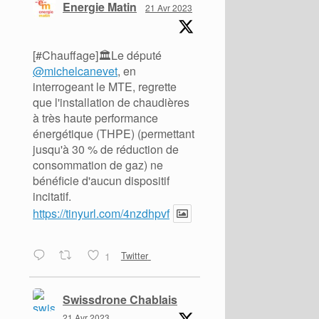
Energie Matin
21 Avr 2023
[#Chauffage]🏛️Le député
@michelcanevet
, en
interrogeant le MTE, regrette
que l'installation de chaudières
à très haute performance
énergétique (THPE) (permettant
jusqu'à 30 % de réduction de
consommation de gaz) ne
bénéficie d'aucun dispositif
incitatif.
https://tinyurl.com/4nzdhpvf
1
Twitter
Swissdrone Chablais
21 Avr 2023