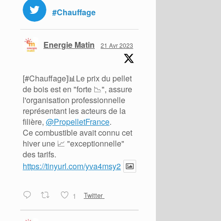
#Chauffage
Energie Matin
21 Avr 2023
[#Chauffage]📊Le prix du pellet
de bois est en "forte 📉", assure
l'organisation professionnelle
représentant les acteurs de la
filière,
@PropelletFrance
.
Ce combustible avait connu cet
hiver une 📈 "exceptionnelle"
des tarifs.
https://tinyurl.com/yva4msy2
1
Twitter