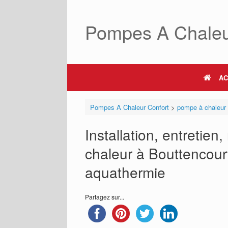
Skip
to
Pompes A Chaleu
content
AC
Pompes A Chaleur Confort
>
pompe à chaleur
Installation, entretie
chaleur à Bouttencourt 
aquathermie
Partagez sur...