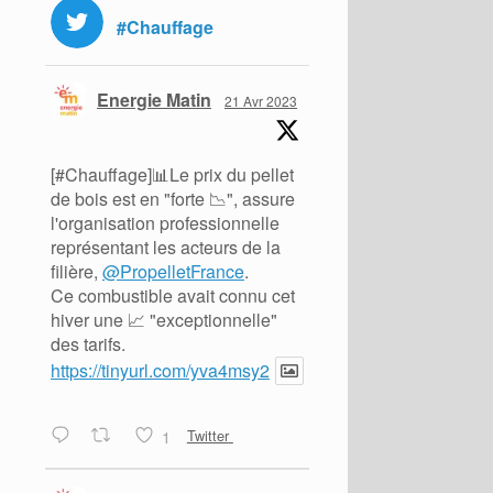
#Chauffage
Energie Matin
21 Avr 2023
[#Chauffage]📊Le prix du pellet
de bois est en "forte 📉", assure
l'organisation professionnelle
représentant les acteurs de la
filière,
@PropelletFrance
.
Ce combustible avait connu cet
hiver une 📈 "exceptionnelle"
des tarifs.
https://tinyurl.com/yva4msy2
1
Twitter