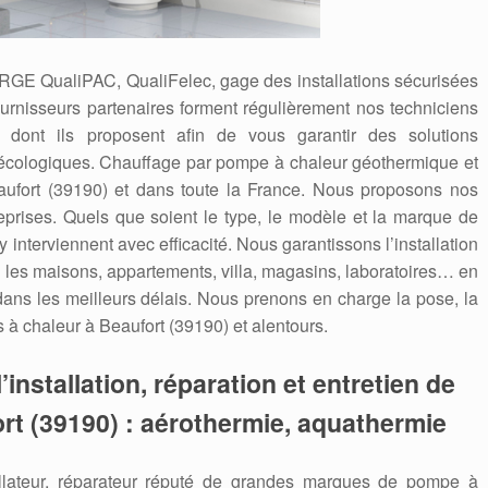
 RGE QualiPAC, QualiFelec, gage des installations sécurisées
ournisseurs partenaires forment régulièrement nos techniciens
dont ils proposent afin de vous garantir des solutions
écologiques. Chauffage par pompe à chaleur géothermique et
aufort (39190) et dans toute la France. Nous proposons nos
reprises. Quels que soient le type, le modèle et la marque de
 interviennent avec efficacité. Nous garantissons l’installation
les maisons, appartements, villa, magasins, laboratoires… en
 dans les meilleurs délais. Nous prenons en charge la pose, la
à chaleur à Beaufort (39190) et alentours.
’installation, réparation et entretien de
rt (39190) : aérothermie, aquathermie
allateur, réparateur réputé de grandes marques de pompe à