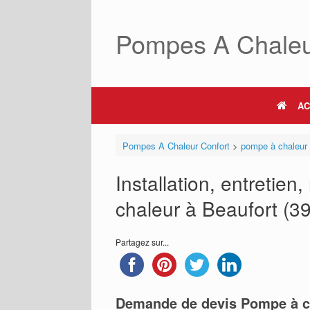
Skip
to
Pompes A Chaleu
content
AC
Pompes A Chaleur Confort
>
pompe à chaleur
Installation, entretie
chaleur à Beaufort (39
Partagez sur...
Demande de devis Pompe à c