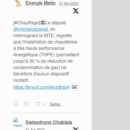
Energie Matin
21 Avr 2023
[#Chauffage]🏛️Le député
@michelcanevet
, en
interrogeant le MTE, regrette
que l'installation de chaudières
à très haute performance
énergétique (THPE) (permettant
jusqu'à 30 % de réduction de
consommation de gaz) ne
bénéficie d'aucun dispositif
incitatif.
https://tinyurl.com/4nzdhpvf
1
Twitter
Swissdrone Chablais
21 Avr 2023