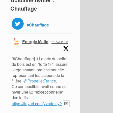
Actualité twitter :
Chauffage
#Chauffage
Energie Matin
21 Avr 2023
[#Chauffage]📊Le prix du pellet
de bois est en "forte 📉", assure
l'organisation professionnelle
représentant les acteurs de la
filière,
@PropelletFrance
.
Ce combustible avait connu cet
hiver une 📈 "exceptionnelle"
des tarifs.
https://tinyurl.com/yva4msy2