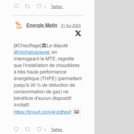
1
Twitter
Energie Matin
21 Avr 2023
[#Chauffage]🏛️Le député
@michelcanevet
, en
interrogeant le MTE, regrette
que l'installation de chaudières
à très haute performance
énergétique (THPE) (permettant
jusqu'à 30 % de réduction de
consommation de gaz) ne
bénéficie d'aucun dispositif
incitatif.
https://tinyurl.com/4nzdhpvf
1
Twitter