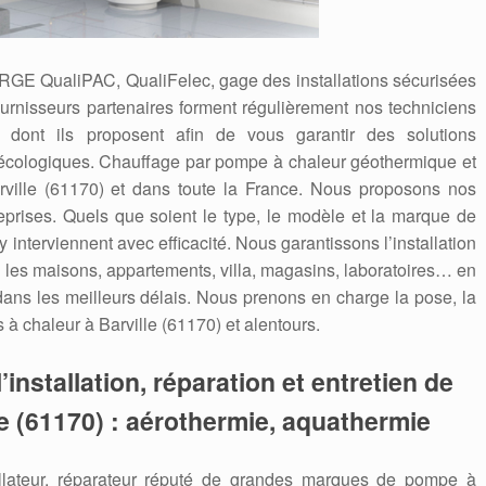
 RGE QualiPAC, QualiFelec, gage des installations sécurisées
ournisseurs partenaires forment régulièrement nos techniciens
dont ils proposent afin de vous garantir des solutions
écologiques. Chauffage par pompe à chaleur géothermique et
rville (61170) et dans toute la France. Nous proposons nos
reprises. Quels que soient le type, le modèle et la marque de
 interviennent avec efficacité. Nous garantissons l’installation
les maisons, appartements, villa, magasins, laboratoires… en
 dans les meilleurs délais. Nous prenons en charge la pose, la
à chaleur à Barville (61170) et alentours.
’installation, réparation et entretien de
e (61170) : aérothermie, aquathermie
allateur, réparateur réputé de grandes marques de pompe à